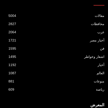
مقالات
5004
محافظات
2827
عرب
2064
أخبار مصر
1721
فن
1595
اشعار وخواطر
1495
أخبار
1192
العالم
1087
منوعات
881
رياضة
609
المعرض