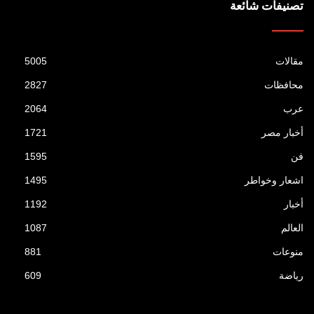
تصنيفات شائعة
مقالات
5005
محافظات
2827
عرب
2064
أخبار مصر
1721
فن
1595
اشعار وخواطر
1495
أخبار
1192
العالم
1087
منوعات
881
رياضة
609