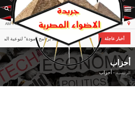
مصر
الخميس، ٦ أغسطس ٢٠٢٦
أخر تحديث 11:16:35 AM
 وزارة التضامن الاجتماعي بالإسماعيلية يتابع تنفيذ برنامج "مودة" لتوع
أخبار عاجلة
أحزاب
-
أحزاب
الرئيسية