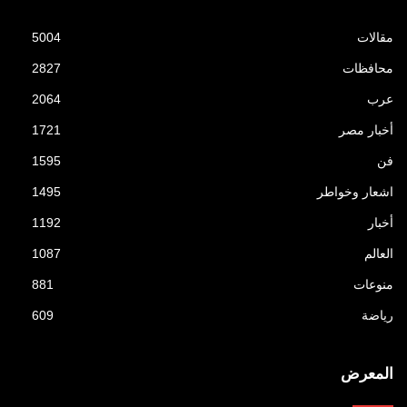
مقالات
5004
محافظات
2827
عرب
2064
أخبار مصر
1721
فن
1595
اشعار وخواطر
1495
أخبار
1192
العالم
1087
منوعات
881
رياضة
609
المعرض