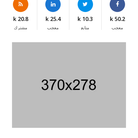
20.8 k
25.4 k
10.3 k
50.2 k
معجب
متابع
معجب
مشترك