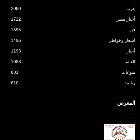
عرب
2080
أخبار مصر
1722
فن
1595
اشعار وخواطر
1496
أخبار
1193
العالم
1088
منوعات
881
رياضة
610
المعرض