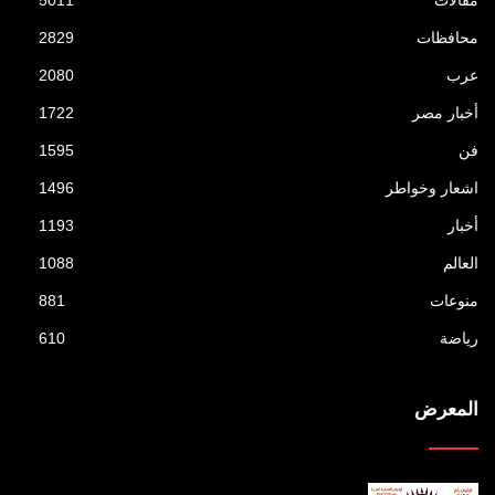
محافظات
2829
عرب
2080
أخبار مصر
1722
فن
1595
اشعار وخواطر
1496
أخبار
1193
العالم
1088
منوعات
881
رياضة
610
المعرض