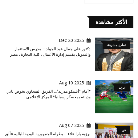
الأكثر مشاهدة
2025 Dec 20
نماذج مشرفة
دكتور علي جمال عبد الجواد – مدرس الاستثمار
والتمويل بقسم إدارة الأعمال ، كلية التجارة ، مصر
2025 Aug 10
عرب
*أمام "أتلتيكو مدريد"… الفريق الفتحاوي يخوض ثاني
ودياته بمعسكر إسبانيا* المركز الإعلامي
2025 Aug 07
فن
برؤية يارا علاء... بطولة الجمهورية الودية للباليه تتألق