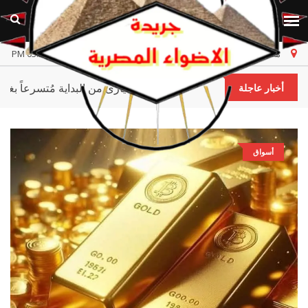
مصر
الخميس، ٦ أغسطس ٢٠٢٦
أخر تحديث 03:51:02 PM
فهل الطريق إلى قلبُه صعب أم إختيارى من البداية مُتسرعا
أخبار عاجلة
أسواق