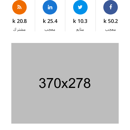
20.8 k
25.4 k
10.3 k
50.2 k
معجب
متابع
معجب
مشترك