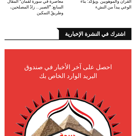
القرآن والموهوبين .ويؤكد: بناء
معاصرة في سورة لقمان" المقال
الوعي يبدأ من النشء
السابع: "الصبر... زادُ المصلحين،
وطريقُ التمكين
اشترك في النشرة الإخبارية
احصل على آخر الأخبار في صندوق
البريد الوارد الخاص بك