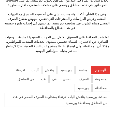
تجديد شبكات المياه في عدد من المناطق بجنوب بورسعيد، بما يلبي احتياجات
المواطنين في هذه المناطق و يقضي على مشكلات استمرت لفترات طويلة
وفي هذا الشأن، أكد اللواء محب حبشي على أنه سيتم التنسيق مع الجهات
المعنية وعرض الدراسات و المقترحات التي تضمن النهوض بقطاع الصرف
الصحي ومياه الشرب في محافظة بورسعيد، بما يسهم في إحداث طفرة حقيقية
في هذا القطاع بالمحافظة
كما شدد المحافظ على التنسيق الكامل بين الجهات التنفيذية لمتابعة التوصيات
الصادرة عن الاجتماع ، لضمان تحسين مستوى الخدمات المقدمة للمواطنين،
مؤكدًا أن المحافظة تولي اهتمامًا خاصًا بمشروعات البنية التحتية نظرًا لارتباطها
المباشر بحياة المواطنين اليومية
الوسوم
محافظ
بورسعيد
يناقش
آليات
الارتقاء
بمنظومة
الصرف
الصحي
في
عدد
من المناطق
بمحافظة
بورسعيد
محافظ بورسعيد يناقش آليات الارتقاء بمنظومة الصرف الصحي في عدد
من المناطق بمحافظة بورسعيد