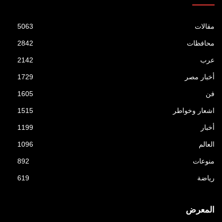
مقالات
5063
محافظات
2842
عرب
2142
أخبار مصر
1729
فن
1605
اشعار وخواطر
1515
أخبار
1199
العالم
1096
منوعات
892
رياضة
619
المعرض