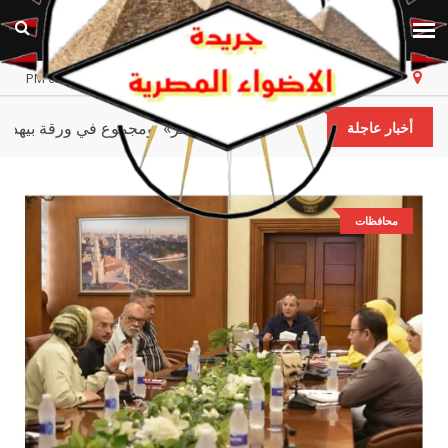
مصر
الأحد، ٩ أغسطس ٢٠٢٦
أخر تحديث 03:24:08 PM
. فى مصر فقط )) الثانوية العامة. . «سنين بتتذاكر» ومجموع في ورقة ب
أخبار عاجلة
محافظات