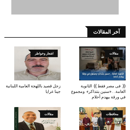
آخر المقالات
مقالات
اشعار وخواطر
((. فى مصر فقط )) الثانوية
زجل قصيد باللهجة العامية اللبنانية
العامة. . «سنين بتتذاكر» ومجموع
جينا عرايا
في ورقة بيهدم أحلام
محافظات
مقالات