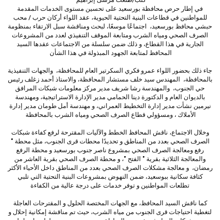
في إطار حرص محافظة بورسعيد على تحسين مستوى الخدمات المقدمة
للمواطنين في قطاعات البنية التحتية الحيوية، عقد اللواء أركان حرب / محب
حبشي محافظ بورسعيد، اجتماعًا موسعًا، لبحث ومناقشة سبل الارتقاء بمنظومة
الصرف الصحي ومياه الشرب ومتابعة الموقف التنفيذي لعدد من المشروعات
الجارية في هذا القطاع، و ذلك ضمن سلسلة من الاجتماعات عقدها السيد
المحافظ لمتابعة الجهود المبذولة في هذا الشأن
جاء ذلك بحضور اللواء عمرو فكري السكرتير العام للمحافظة، والجهات التنفيذية
بالمحافظة، المهندس سيد خلف مستشار المحافظة، والاستاذ أحمد زغلف رئيس
حي الجنوب، والمهندسة رشا شريف مدير مركز معلومات شبكات المرافق
بالديوان العام و الدكتورة دينا الحمامي مدير الإدارة الاستراتيجية، ومهندسة
نيرمين نشأت مدير إدارة التخطيط العمراني، و مهندسة أمل طومان مدير إدارة
الأملاك ، ومسؤولي قطاع الصرف الصحي ومياه الشرب بالمحافظة
وخلال الاجتماع، ناقش المحافظ الخطط والآليات المقترحة لرفع كفاءة شبكات
الصرف الصحي بعدد من المناطق و تحديدًا محطات قرى الجنوب، مثل محطة "
رفع ومعالجة الصرف الصحي بمشروع ناصر جنوب بورسعيد و محطة الرفع
والمعالجة الثلاثية بقرية " الفتح "، و محطة الصرف الصحي بقرية العاشر من
رمضان، و معالجة مشكلات الصرف الصحي بعدد من المناطق داخل الأحياء الأكثر
كثافة سكانية ببوسعيد، ضمن النهوض بمشروعات البنية التحتية التي تلبي
تطلعات المواطنين و توفر خدمات على درجة عالية من الكفاءة
كما ناقش السيد المحافظ، مع الجهات المختصة الحلول و المقترحات العاجلة
لتغطية احتياجات قرى الجنوب من مياه الشرب، حيث تم مناقشة إمكانية إحلال و