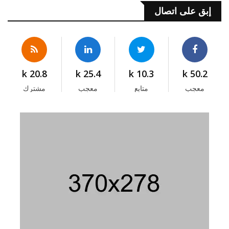
إبق على اتصال
20.8 k
25.4 k
10.3 k
50.2 k
معجب
متابع
معجب
مشترك