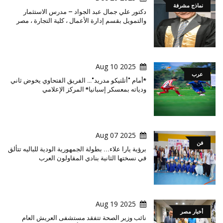
نماذج مشرفة
دكتور علي جمال عبد الجواد – مدرس الاستثمار
والتمويل بقسم إدارة الأعمال ، كلية التجارة ، مصر
2025 Aug 10
عرب
*أمام "أتلتيكو مدريد"… الفريق الفتحاوي يخوض ثاني
ودياته بمعسكر إسبانيا* المركز الإعلامي
2025 Aug 07
فن
برؤية يارا علاء... بطولة الجمهورية الودية للباليه تتألق
في نسختها الثانية بنادي المقاولون العرب
2025 Aug 19
أخبار مصر
نائب وزير الصحة تتفقد مستشفى العريش العام