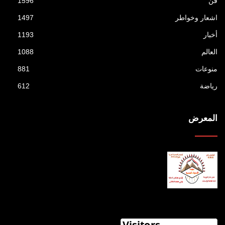
فن
1596
اشعار وخواطر
1497
أخبار
1193
العالم
1088
منوعات
881
رياضة
612
المعرض