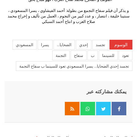
و يذكر أن فيلم سفاح التجمع من بطولة: أحمد الفيشاوي ، يسرا المسعودي ،
سنتينا خليفة ، انتصار ، و عدد كبير من النجوم ، العمل من تأليف و إخراج محمد
صلاح العزب و انتاج أحمد السبكي
الوسوم
تجسد
إحدي
الضحايا...
يسرا
المسعودي
تعود
للسينما
ب
سفاح
التجمة
تجسد إحدي الضحايا... يسرا المسعودي تعود للسينما ب سفاح التجمة
يمكنك مشاركته عبر
Whatsapp