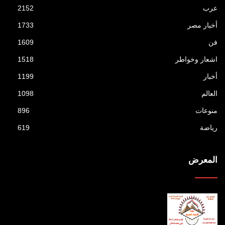
عرب
2152
أخبار مصر
1733
فن
1609
اشعار وخواطر
1518
أخبار
1199
العالم
1098
منوعات
896
رياضة
619
المعرض