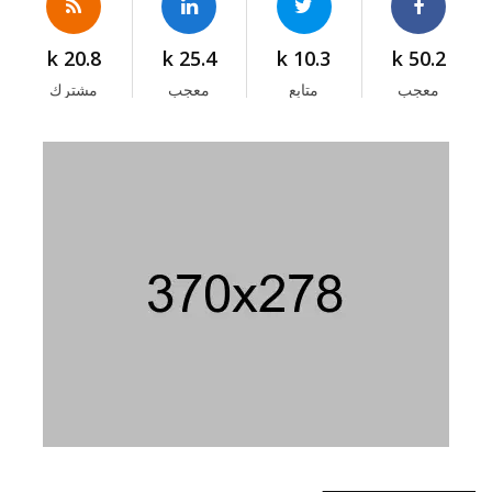
20.8 k
25.4 k
10.3 k
50.2 k
معجب
متابع
معجب
مشترك