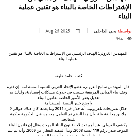
الإشتراطات الخاصة بالبناء هو تقنين عملية
البناء
بواسطة
يحي الداخلى
2025 Aug 26
442
المهندس الغزولي: الهدف الرئيسي من الإشتراطات الخاصة بالبناء هو تقنين
عملية البناء
كتب : حامد خليفة
قال المهندس سامح الغزولي، عضو الإتحاد العربي للتنمية المستدامة، إن فترة
وقف بناء المباني المرتفعة تسببت في حدوث مشكلات إقتصادية، ولذلك تم
تعديل بعض الأمور الخاصة بقانون البناء.
وأوضح خبير التنمية المستدامة
خلال تصريحات تلفزيونية، أنه خلال فترة 2011 وما بعدها كان هناك حوالي 9
ملايين مخالفة بناء، وأن هذا الرقم تم التعامل معه من قبل الحكومة بحكمة
للمعالجة.
وكشف الغزولي، عن أهم تعديلات قانون البناء الموحد، وقال إن قانون البناء
الموحد صدر برقم 119 لسنة 2008، وبدأ التنفيذ الفعلي من 2009، وأنه لم يتم
إصدار أي قانون جديد بشأن هذا القانون.