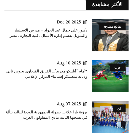
الأكثر مشاهدة
2025 Dec 20
نماذج مشرفة
دكتور علي جمال عبد الجواد – مدرس الاستثمار
والتمويل بقسم إدارة الأعمال ، كلية التجارة ، مصر
2025 Aug 10
عرب
*أمام "أتلتيكو مدريد"… الفريق الفتحاوي يخوض ثاني
ودياته بمعسكر إسبانيا* المركز الإعلامي
2025 Aug 07
فن
برؤية يارا علاء... بطولة الجمهورية الودية للباليه تتألق
في نسختها الثانية بنادي المقاولون العرب