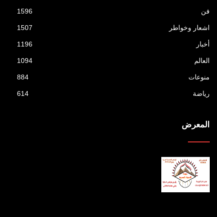
فن
1596
اشعار وخواطر
1507
أخبار
1196
العالم
1094
منوعات
884
رياضة
614
المعرض