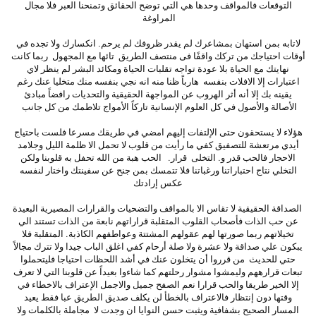
التوقعات فالمواقف وحدها هي التي توضح الحقائق وتمنحنا العبر فلا مجال
المراوغة
لاتابه بمن استهان بمشاعرك لم يقدر ظروفك لم يرحم. انكسارك ولا تجده في
أوقات احتياجك من تركك واقفًا فى منتصف الطريق تائها مع المجهول ربما كانت
نهايتك مع الحياة بلا عودة تواجه تقلبات الحياة ومكائد البشر لم ينظر لاي
اعتبارات إلا الافلات بنفسه هارباً ظنا منه انه نجي بنفسه منك متخليا عنك رغم
يقينه بك إلا أنه أثر الهروب عن المواجهة الحقيقية والتحديات رافضاً مبادئ
الأصالة والأصول في كل العلوم الإنسانية تاركاً الأمواج تلاطمك من كل جانب
هؤلاء لا يستحقون حتى الإلتفات إليهم امضي في طريقك مسرعا فلست باحتياج
أيدي مرتعشة للتصفيق كفي ما رأيت من قلوب لا تحمل الا ظلمة الليل وجلامد
الاحجار فالحب قدر و. التخلى قرار. الحب هبة من الله تحفل به قلوبنا ولكن
التخلي نتاج احتباراتنا ورغباتنا فلا تتمسك بمن جنح عن سفينتك واختار لنفسه
عكس إرادتك
الصداقة الحقيقية لا تقاس الا بالمواقف والتضحيات والقرارات المصيرية البعيدة
عن حب الذات فأصحاب القلوب المتقلبة قراراتهم نابعة من الذات تستند الي
تخيلاتهم ربما صورتها لهم عقولهم المشتتة وعواطفهم الكاذبة. المتقلبة فلا
يبكون علي صداقة ولا عشرة ولا صلة أرحام كفي اغلق الباب جيدا ولا تترك مجالاً
حتي للحديث من قرروا أن يتخلون عنك في أشد اللحظات احتياجا فليتحملوا
تبعات قرارههم وليمشوا مشوار رحلتهم كما شاءوا بعيداً عن قلوبنا التي لا تعرف
إلا الخير طريقا والحب قرارا نعم الصفح جميل والاجمل الإعتراف بالاخطاء في
وقتها دون إنتظار فالاعتراف بالخطأ لن يكلف صديق الطريق عبا فقط يعيد
المسار الصحيح بشفافية ويثبت حسن النوايا ان وجدت لا مجاملة بالكلمات ولا