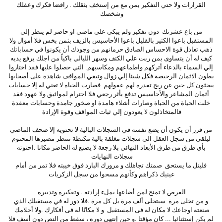
القرارات ولا حتي التفكير بمن مع من إستخف بثقلك . رافضا فكرك وعقلك
وشخصك
من باع عشرتك دون تفكير ولم يبكي على ماضي او حاضر لم ينظر إلى
المستقبل باعوا الكثير بالقليل باعوا الأحاسيس بالزيف بثمن بخس فلا أموال ولا
ذهب تعادل قوة الاحساس الصادق حرمانهم من وجودك أن يكونوا في حساباتك
كيف له أن يتساوى بمن ربت علي الكتف وسهر الليالي باكياً من اجلك يرفع يديه
إلي السماء بالدعاء أتركهم واطماعهم ومكاسبهم. التي حصلوا عليها فقد اختاروا
بطون الاثمان الرخيصة فكل شيئا إلي زوال وتبقي المواقف شاهدة على أصحابها
يبحثون كل حين عن ربح تقدره لهم عقولهم فصارت الحياة لا تعني له إلا حسابات
أثمان المشاعر والأحاسيس تدفع بأثر رجعي فلا احترام لمواثيق ولا عهود فقد
خلت الحياة من الحياة وصارات أشلاء هامدة او صخور جامدة وحسابات معقدة
فالمتخاذلون لا يعودون إلي ثبات المواقف وقوة الإرادة
من قرر أن يكون أن يضع نفسه في السجلات البالية لا تحتويه إلا صحف الماضي
ليلقي من سجل العقل الي سجلات مغلقة بالية مكتظة تنتظر مصيرها المحتوم
بأي طرق من طرق الأبعاد النهائي بلا رجعة لا يصنع له الحاضر مكانا .احتوته
سجلات النهايات
فلينل ما يستحق صمتك تجاهلك و مرورك البارد فوق خيبته فلا تمر من أمام
عينيك ذكراهم وكأنهم مسحوا من سجل الزكريات
الفرص لا تمنح لمن أضاعها بملء إرادته . وتفكيره وتدبيره
و من تخلى مرة سيتخلى ألف مرة بل كل مرة .فلا دور له في مستقبلك الذي
صنعته اوجاعك لا مكان له فى المستقبل و لا مكانًا له فى أفكارك .ولا أحلامك
لم يكن إستثنائيا ... كان مؤقتا .و حين إنتهى دوره ، سقط من النص دون أسف فلا