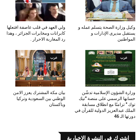
وكيل وزارة الصحة يتسلم عمله و
ولي العهد في قلب عاصفة افتعلها
يستقبل مديرى الإدارات و
كابرانات ومخابرات الجزائر ، وهذا
المواطنين
رد المغاربة الاحرار .
عرب
عرب
وزارة الشؤون الإسلامية تدشّن
بيان مكة المشترك يعزز الامن
حسابها الرسمي على منصة "تيك
الوطني بين السعودية وتركيا
توك " تزامنًا مع انطلاق مسابقة
وباكستان
الملك عبدالعزيز الدولية للقرآن في
دورتها الـ 46
اشترك في النشرة الإخبارية