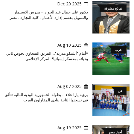
2025 Dec 20
نماذج مشرفة
دكتور علي جمال عبد الجواد – مدرس الاستثمار
والتمويل بقسم إدارة الأعمال ، كلية التجارة ، مصر
2025 Aug 10
عرب
*أمام "أتلتيكو مدريد"… الفريق الفتحاوي يخوض ثاني
ودياته بمعسكر إسبانيا* المركز الإعلامي
2025 Aug 07
فن
برؤية يارا علاء... بطولة الجمهورية الودية للباليه تتألق
في نسختها الثانية بنادي المقاولون العرب
2025 Aug 19
أخبار مصر