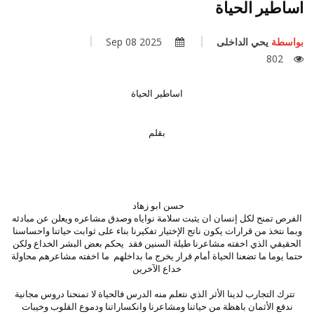
اساطير الحياة
بواسطة
يحي الداخلى
2025 Sep 08
802
اساطير الحياة
بقلم
حسن ابو زهاد
الفرص تمنح لكل إنسان ان يثبت سلامة نواياه وصدق مشاعره ويعلن عن مبادئه
وبما نتخذ من قرارات يكون ناتج الإختيار تفكيرنا بناء على ثوابت حياتنا واحساسنا
الحقيقي الذي اخفته مشاعرنا طيلة السنين فقد يحكم بعض البشر الخداع ولكن
حتما يوما ما تضعنا الحياة أمام قرار يخرج ما بداخلهم ما اخفته مشاعرهم محاولة
خداع الآخرين
تترك التجارب لدينا الأثر الذي نتعلم منه الدرس فالحياة لا تمنحنا دروس مجانية
ندفع الأثمان باهظة من حياتنا ومشاعرنا وانكساراتنا ودموع القلوب وخيبات