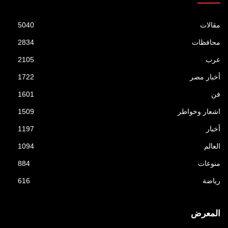
مقالات
5040
محافظات
2834
عرب
2105
أخبار مصر
1722
فن
1601
اشعار وخواطر
1509
أخبار
1197
العالم
1094
منوعات
884
رياضة
616
المعرض