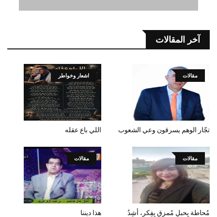
آخر المقالات
مقالات
اشعار وخواطر
تجّار الوهم يسرقون وعي الشعوب
اللي باع عقله
مقالات
مقالات
مُحاطة بِحبلٍ مُمزق بِفِكر، أشِدُ
هذا ديننا