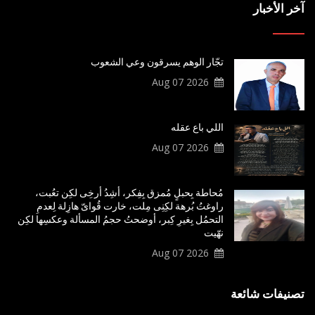
آخر الأخبار
تجّار الوهم يسرقون وعي الشعوب
2026 Aug 07
اللي باع عقله
2026 Aug 07
مُحاطة بِحبلٍ مُمزق بِفِكر، أشِدُ أرخِى لكِن تعُبت،
راوغتُ بُرهة لكِنِى مِلت، خارت قُواىّ هازِلة لِعدمِ
التحمُل بِغيرِ كِبر، أوضحتُ حجمُ المسألة وعكسِها لكِن
نهّيت
2026 Aug 07
تصنيفات شائعة