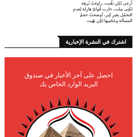
أرخِى لكِن تعُبت، راوغتُ بُرهة
لكِنِى مِلت، خارت قُواىّ هازِلة لِعدمِ
التحمُل بِغيرِ كِبر، أوضحتُ حجمُ
المسألة وعكسِها لكِن نهّيت
اشترك في النشرة الإخبارية
احصل على آخر الأخبار في صندوق
البريد الوارد الخاص بك