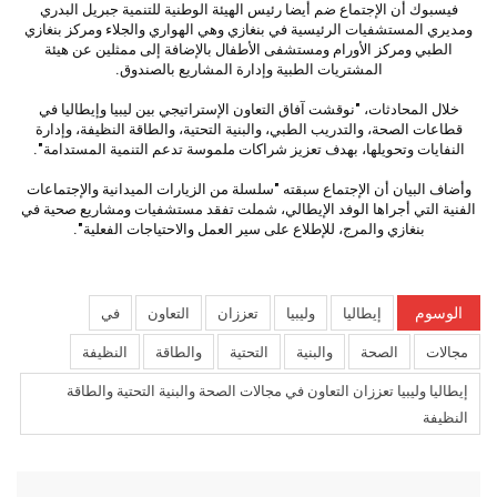
فيسبوك أن الإجتماع ضم أيضا رئيس الهيئة الوطنية للتنمية جبريل البدري
ومديري المستشفيات الرئيسية في بنغازي وهي الهواري والجلاء ومركز بنغازي
الطبي ومركز الأورام ومستشفى الأطفال بالإضافة إلى ممثلين عن هيئة
المشتريات الطبية وإدارة المشاريع بالصندوق.
خلال المحادثات، "نوقشت آفاق التعاون الإستراتيجي بين ليبيا وإيطاليا في
قطاعات الصحة، والتدريب الطبي، والبنية التحتية، والطاقة النظيفة، وإدارة
النفايات وتحويلها، بهدف تعزيز شراكات ملموسة تدعم التنمية المستدامة".
وأضاف البيان أن الإجتماع سبقته "سلسلة من الزيارات الميدانية والإجتماعات
الفنية التي أجراها الوفد الإيطالي، شملت تفقد مستشفيات ومشاريع صحية في
بنغازي والمرج، للإطلاع على سير العمل والاحتياجات الفعلية".
الوسوم
إيطاليا
وليبيا
تعززان
التعاون
في
مجالات
الصحة
والبنية
التحتية
والطاقة
النظيفة
إيطاليا وليبيا تعززان التعاون في مجالات الصحة والبنية التحتية والطاقة
النظيفة