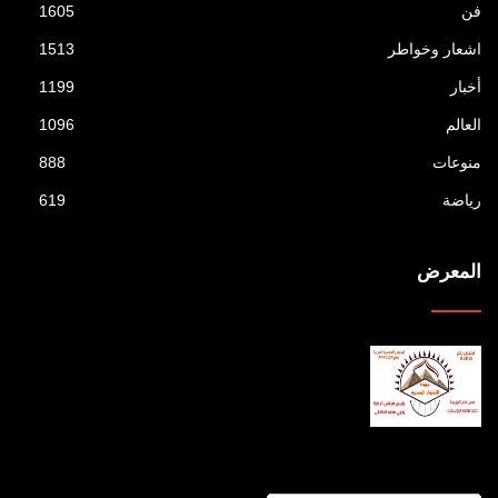
فن
1605
اشعار وخواطر
1513
أخبار
1199
العالم
1096
منوعات
888
رياضة
619
المعرض