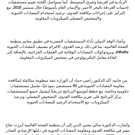
الريادية في إفريقيا وشرق المتوسط. كما ستواصل اللجنة تقييم مستشفيات
(حميات الغردقة بالبحر الأحمر، والإيمان العام بأسيوط) خلال سبتمبر 2025، مع
التركيز على إجراءات مكافحة العدوى، ترشيد استخدام المضادات الحيوية،
والتشخيص المعملي للميكروبات المقاومة.
وأشاد الوفد الدولي بأداء المستشفيات المصرية في تطبيق معايير منظمة
الصحة العالمية، بما في ذلك ترصد العدوى، الالتزام بتصنيف المضادات الحيوية
AWaRe، وبروتوكولات المضادات الوقائية في العمليات الجراحية، بالإضافة إلى
كفاءة معامل البكتريولوجي في تشخيص الميكروبات المقاومة.
من جانبه، أكد الدكتور راضي حماد أن الوزارة تنفذ منظومة متكاملة لمكافحة
مقاومة المضادات الحيوية في 93 مستشفى نموذجيًا، تشمل مستشفيات
حكومية وخاصة، مع خطط لتوسيع البرنامج تدريجيًا ليشمل جميع المستشفيات.
يركز البرنامج على تعزيز مكافحة العدوى، التشخيص المعملي، وترصد
الميكروبات، مع الاستخدام الرشيد للمضادات الحيوية.
وأشارت الدكتورة سالي محيي الدين إلى أن منظمة الصحة العالمية أبرزت نجاح
مصر في مكافحة العدوى ومقاومة المضادات الحيوية في دليلها الإرشادي الصادر