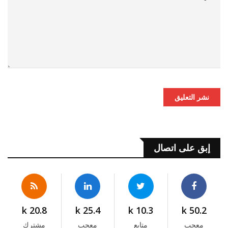
نشر التعليق
إبق على اتصال
20.8 k
25.4 k
10.3 k
50.2 k
معجب
متابع
معجب
مشترك