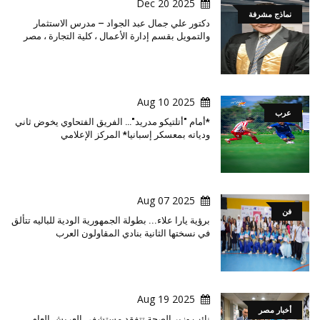
2025 Dec 20
نماذج مشرفة
دكتور علي جمال عبد الجواد – مدرس الاستثمار
والتمويل بقسم إدارة الأعمال ، كلية التجارة ، مصر
2025 Aug 10
عرب
*أمام "أتلتيكو مدريد"… الفريق الفتحاوي يخوض ثاني
ودياته بمعسكر إسبانيا* المركز الإعلامي
2025 Aug 07
فن
برؤية يارا علاء... بطولة الجمهورية الودية للباليه تتألق
في نسختها الثانية بنادي المقاولون العرب
2025 Aug 19
أخبار مصر
نائب وزير الصحة تتفقد مستشفى العريش العام