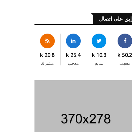
إبق على اتصال
20.8 k
25.4 k
10.3 k
50.2 
معجب
متابع
معجب
مشترك