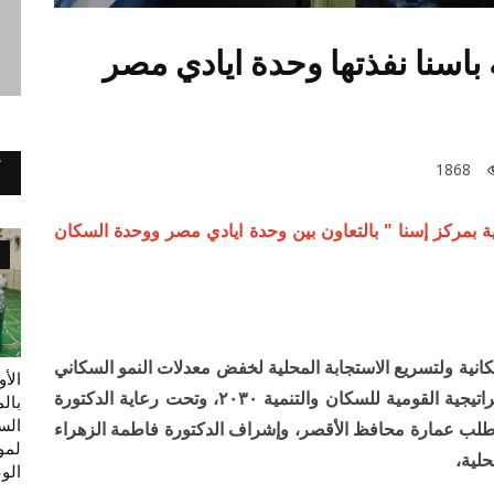
باسنا نفذتها وحدة ايادي مصر
1868
ية بمركز إسنا " بالتعاون بين وحدة ايادي مصر ووحدة السكان
انية ولتسريع الاستجابة المحلية لخفض معدلات النمو السكاني
الأ
وتحسين الخصائص السكانية للمواطنين ودعم الاستراتيجية القومية للسكان والتنمية ٢٠٣٠، وتحت رعاية الدكتورة
بال
الس
مطلب عمارة محافظ الأقصر، وإشراف الدكتورة فاطمة الزهراء
لموا
حلية،
الو