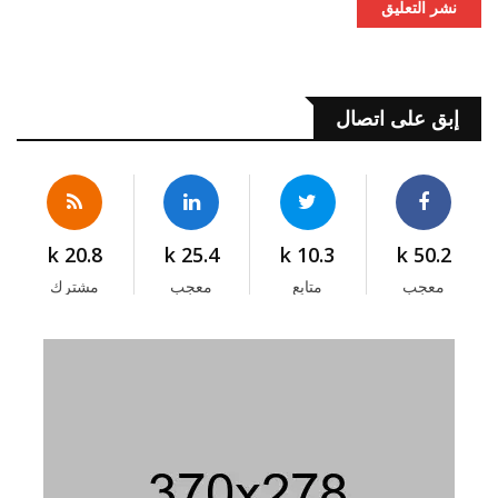
نشر التعليق
إبق على اتصال
20.8 k
25.4 k
10.3 k
50.2 k
معجب
متابع
معجب
مشترك