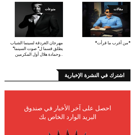
مقالات
منوعات
*من أغرب ما قرأت*
مهرجان الغردقة لسينما الشباب
يطلق قسما ل" صوت السينما"
..وحمادة هلال أول المكرمين
اشترك في النشرة الإخبارية
احصل على آخر الأخبار في صندوق
البريد الوارد الخاص بك