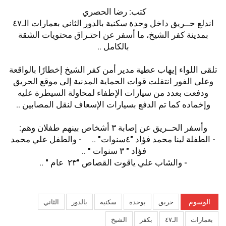
كتب: رضا الحصري
اندلع حــريق داخل وحدة سكنية بالدور الثاني بعمارات الـ٤٧
بمدينة كفر الشيخ، ما أسفر عن احتـراق محتويات الشقة
بالكامل ..
تلقى اللواء إيهاب عطية مدير أمن كفر الشيخ إخطارًا بالواقعة
وعلى الفور انتقلت قوات الحماية المدنية إلى موقع الحريق
ودفعت بعدد من سيارات الإطفاء لمحاولة السيطرة عليه
وإخماده كما تم الدفع بسيارات الإسعاف لنقل المصابين ..
وأسفر الحــريق عن إصابة ٣ أشخاص بينهم طفلان وهم:
- الطفلة لينا محمد فؤاد "٤سنوات" .. - والطفل علي محمد
فؤاد " ٣ سنوات " ..
- والشاب علي ياقوت القصاص "٢٣ عام " ..
الوسوم
حريق
بوحدة
سكنية
بالدور
الثاني
بعمارات
الـ٤٧
بكفر
الشيخ