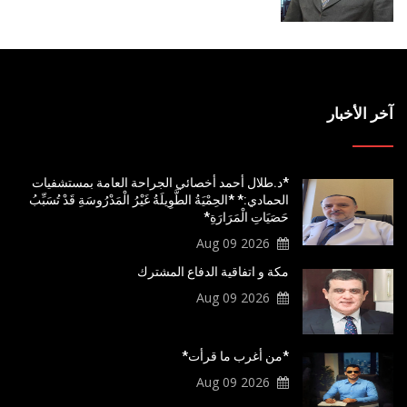
آخر الأخبار
*د.طلال أحمد أخصائي الجراحة العامة بمستشفيات
الحمادي:* *الحِمْيَةُ الطَّوِيلَةُ غَيْرُ الْمَدْرُوسَةِ قَدْ تُسَبِّبُ
حَصَيَاتِ الْمَرَارَةِ*
2026 Aug 09
مكة و اتفاقية الدفاع المشترك
2026 Aug 09
*من أغرب ما قرأت*
2026 Aug 09