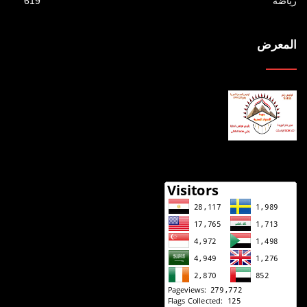
رياضة
619
المعرض