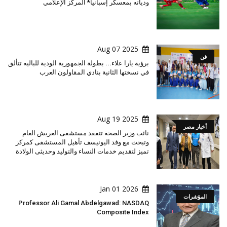
ودياته بمعسكر إسبانيا* المركز الإعلامي
2025 Aug 07
فن
برؤية يارا علاء... بطولة الجمهورية الودية للباليه تتألق
في نسختها الثانية بنادي المقاولون العرب
2025 Aug 19
أخبار مصر
نائب وزير الصحة تتفقد مستشفى العريش العام
وتبحث مع وفد اليونيسف تأهيل المستشفى كمركز
تميز لتقديم خدمات النساء والتوليد وحديثى الولادة
2026 Jan 01
المؤشرات
Professor Ali Gamal Abdelgawad: NASDAQ
Composite Index