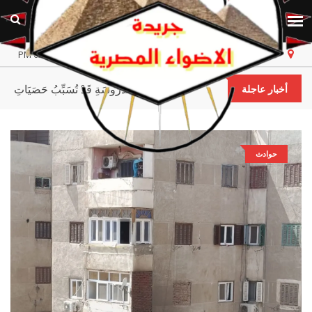
مصر
الأحد، ٩ أغسطس ٢٠٢٦
أخر تحديث 02:09:59 PM
الحمادي:* *الحِمْيَةُ الطَّوِيلَةُ غَيْرُ الْمَدْرُوسَةِ قَدْ تُسَبِّبُ حَصَيَاتِ
أخبار عاجلة
حوادث