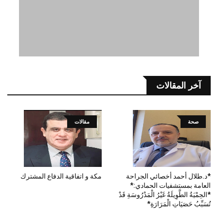
آخر المقالات
صحة
مقالات
*د.طلال أحمد أخصائي الجراحة
مكة و اتفاقية الدفاع المشترك
العامة بمستشفيات الحمادي:*
*الحِمْيَةُ الطَّوِيلَةُ غَيْرُ الْمَدْرُوسَةِ قَدْ
تُسَبِّبُ حَصَيَاتِ الْمَرَارَةِ*