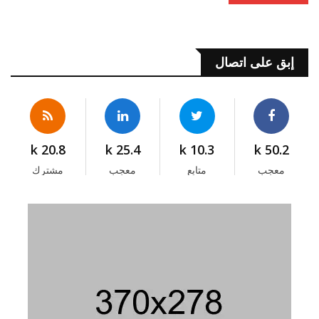
إبق على اتصال
20.8 k
25.4 k
10.3 k
50.2 k
معجب
متابع
معجب
مشترك