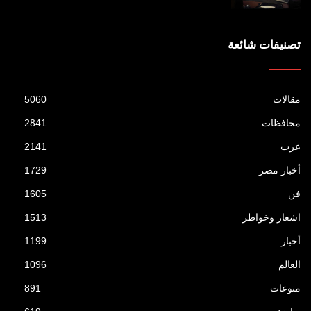
تصنيفات شائعة
مقالات
5060
محافظات
2841
عرب
2141
أخبار مصر
1729
فن
1605
اشعار وخواطر
1513
أخبار
1199
العالم
1096
منوعات
891