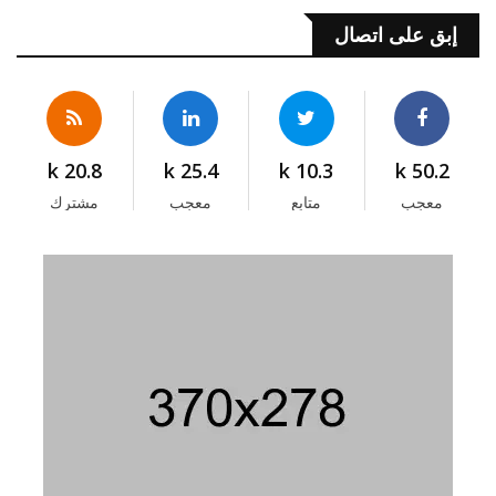
إبق على اتصال
20.8 k
25.4 k
10.3 k
50.2 k
معجب
متابع
معجب
مشترك