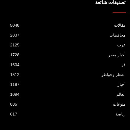
تصنيفات شائعة
مقالات
5048
محافظات
2837
عرب
2125
أخبار مصر
1728
فن
1604
اشعار وخواطر
1512
أخبار
1197
العالم
1094
منوعات
885
رياضة
617