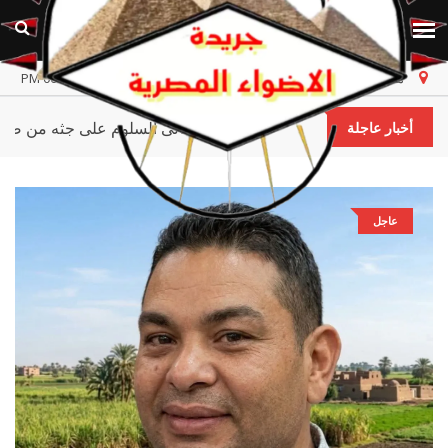
مصر
السبت، ٨ أغسطس ٢٠٢٦
أخر تحديث 06:48:02 PM
عثر أهالى السلوم على جثه من ضحاي
أخبار عاجلة
عاجل