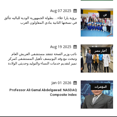
2025 Aug 07
فن
برؤية يارا علاء... بطولة الجمهورية الودية للباليه تتألق
في نسختها الثانية بنادي المقاولون العرب
2025 Aug 19
أخبار مصر
نائب وزير الصحة تتفقد مستشفى العريش العام
وتبحث مع وفد اليونيسف تأهيل المستشفى كمركز
تميز لتقديم خدمات النساء والتوليد وحديثى الولادة
2026 Jan 01
المؤشرات
Professor Ali Gamal Abdelgawad: NASDAQ
Composite Index