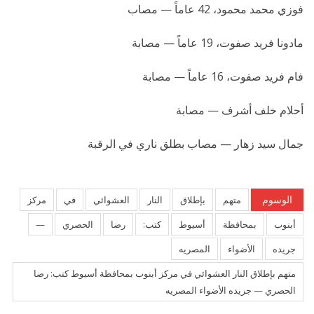
فوزي محمد محمود، 42 عاماً — مصاب
مادونا فريد صفوت، 19 عاماً — مصابة
فام فريد صفوت، 16 عاماً — مصابة
أحلام خلف أشرف — مصابة
جمال سيد زهار — مصاب بطلق ناري في الرقبة
الوسوم
متهم
بإطلاق
النار
العشوائي
في
مركز
أبنوب
بمحافظة
أسيوط
كتب:
رضا
الحصري
—
جريده
الأضواء
المصريه
متهم بإطلاق النار العشوائي في مركز أبنوب بمحافظة أسيوط كتب: رضا
الحصري — جريده الأضواء المصريه