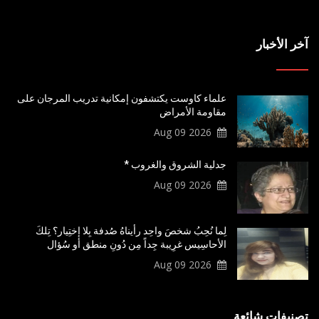
آخر الأخبار
علماء كاوست يكتشفون إمكانية تدريب المرجان على
مقاومة الأمراض
2026 Aug 09
جدلية الشروق والغروب *
2026 Aug 09
لِما نُحِبُ شخصَ واحِد رأيناهُ صُدفة بِلا إختِيار؟ تِلكَ
الأحاسِيس غرِيبة جِداً مِن دُونِ منطق أو سُؤال
2026 Aug 09
تصنيفات شائعة