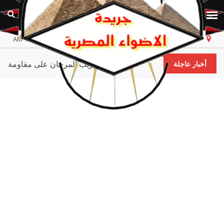
مصر
الأحد، ٩ أغسطس ٢٠٢٦
أخر تحديث 11:52:06 AM
علماء كاوست يكتشفون إمكانية تدريب المرجان على مق
أخبار عاجلة