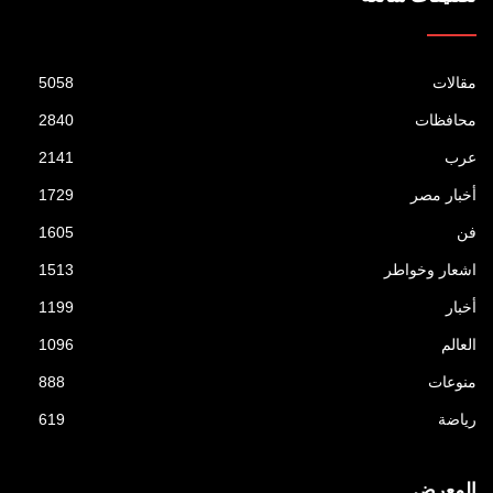
مقالات
5058
محافظات
2840
عرب
2141
أخبار مصر
1729
فن
1605
اشعار وخواطر
1513
أخبار
1199
العالم
1096
منوعات
888
رياضة
619
المعرض