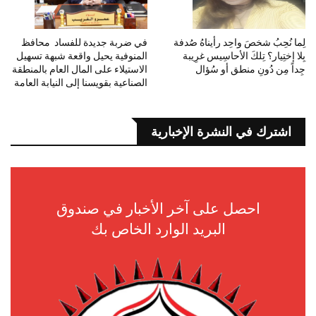
لِما نُحِبُ شخصَ واحِد رأيناهُ صُدفة
في ضربة جديدة للفساد محافظ
بِلا إختِيار؟ تِلكَ الأحاسِيس غرِيبة
المنوفية يحيل واقعة شبهة تسهيل
جِداً مِن دُونِ منطق أو سُؤال
الاستيلاء على المال العام بالمنطقة
الصناعية بقويسنا إلى النيابة العامة
اشترك في النشرة الإخبارية
احصل على آخر الأخبار في صندوق
البريد الوارد الخاص بك