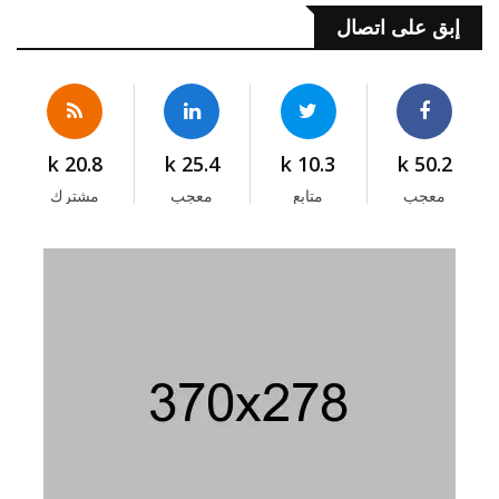
إبق على اتصال
20.8 k
25.4 k
10.3 k
50.2 k
معجب
متابع
معجب
مشترك