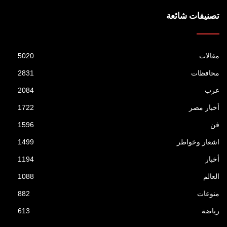
تصنيفات شائعة
مقالات
5020
محافظات
2831
عرب
2084
أخبار مصر
1722
فن
1596
اشعار وخواطر
1499
أخبار
1194
العالم
1088
منوعات
882
رياضة
613