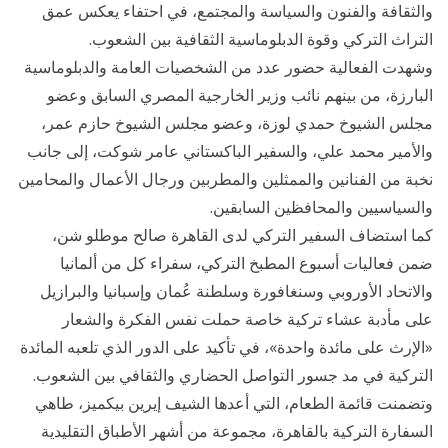
والثقافة والفنون والسياسة والمجتمع، في احتفاء يعكس عمق
التراث التركي وقوة الدبلوماسية الثقافية بين الشعوب.
وشهدت الفعالية حضور عدد من الشخصيات العامة والدبلوماسية
البارزة، من بينهم نائب وزير الخارجية المصري السابق وعضو
مجلس الشيوخ حمدي لوزة، وعضو مجلس الشيوخ حازم عمر،
والأمير محمد علي، والسفير الباكستاني عامر شوكت، إلى جانب
نخبة من الفنانين والممثلين والمطربين ورجال الأعمال والمحامين
والسياسيين والمحافظين السابقين.
كما استضاف السفير التركي لدى القاهرة صالح موطلو شن،
ضمن فعاليات أسبوع المطبخ التركي، سفراء كل من ألمانيا
والاتحاد الأوروبي وسنغافورة وسلطنة عُمان وإسبانيا والبرازيل
على مأدبة عشاء تركية خاصة حملت نفس الفكرة والشعار
«الإرث على مائدة واحدة»، في تأكيد على الدور الذي تلعبه المائدة
التركية في مد جسور التواصل الحضاري والثقافي بين الشعوب.
وتضمنت قائمة الطعام، التي أعدها الشيف إيرين بيكميز، طاهي
السفارة التركية بالقاهرة، مجموعة من أشهر الأطباق التقليدية