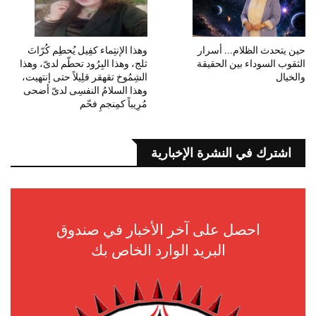
حين يتحدث الظلام... أسرار
وهذا الإنتِماء كفِيل يُحطِم كُرّاتَ
الثقوب السوداء بين الحقيقة
ثلج، وهذا البِرُود تحطّم لدىّ، وهذا
والخيال
الشِمُوخ تقهقر قلِيلاً حتى إنتهيت،
وهذا السلامُ النفسِى لدىّ أضحى
مُرِيباً كمِنجمِ فحّم
اشترك في النشرة الإخبارية
احصل على آخر الأخبار في صندوق
البريد الوارد الخاص بك