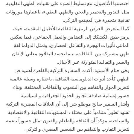
احتضنتها الأناضول، مع تسليط الضوء على تقنيات الطهي التقليدية
مثل التندور والتخمير والعجن والطهي البطيء، باعتبارها موروثات
ثقافية متجذرة في المجتمع التركي.
كما استعرض العرض الرمزية الثقافية للأطباق المقدمة، حيث
يرمز طبق الكشكك إلى التضامن والعمل الجماعي، فيما يعكس
المانتي تأثيرات الهجرة والتفاعل الحضاري، وتمثل الدولما لغة
طهي مشتركة بين الثقافات، بينما تجسد البقلاوة معاني الإتقان
والصبر والتقاليد المتوارثة عبر الأجيال.
وفي ختام الأمسية، أكدت السفارة التركية بالقاهرة أهمية فن
الطهي كأحد أدوات الدبلوماسية الثقافية، باعتباره وسيلة عالمية
لتعزيز الحوار والتفاهم بين الشعوب والثقافات المختلفة، وبناء
جسور إنسانية صادقة تتجاوز الحدود الجغرافية والسياسية.
وأشار السفير صالح موطلو شن إلى أن العلاقات المصرية التركية
تشهد تطوراً متنامياً على مختلف المستويات الثقافية والاقتصادية
والسياحية، مؤكداً أن الثقافة والطعام والفنون تمثل جسوراً ناعمة
لتعزيز التقارب والتفاهم بين الشعبين المصري والتركي.