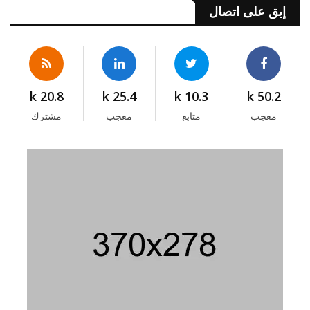
إبق على اتصال
20.8 k
25.4 k
10.3 k
50.2 k
معجب
متابع
معجب
مشترك