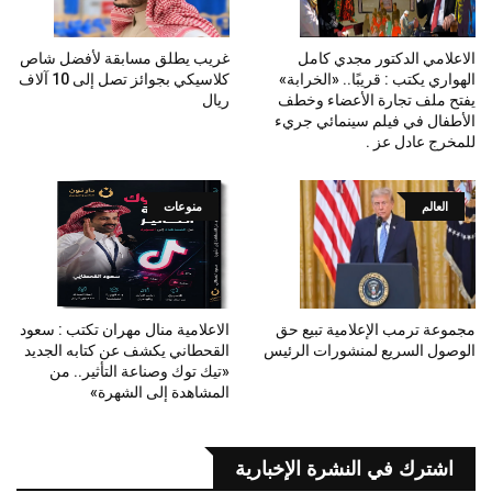
الاعلامي الدكتور مجدي كامل
غريب يطلق مسابقة لأفضل شاص
الهواري يكتب : قريبًا.. «الخرابة»
كلاسيكي بجوائز تصل إلى 10 آلاف
يفتح ملف تجارة الأعضاء وخطف
ريال
الأطفال في فيلم سينمائي جريء
للمخرج عادل عز .
العالم
منوعات
مجموعة ترمب الإعلامية تبيع حق
الاعلامية منال مهران تكتب : سعود
الوصول السريع لمنشورات الرئيس
القحطاني يكشف عن كتابه الجديد
«تيك توك وصناعة التأثير.. من
المشاهدة إلى الشهرة»
اشترك في النشرة الإخبارية