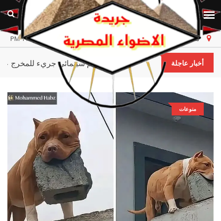
مصر
السبت، ٨ أغسطس ٢٠٢٦
أخر تحديث 11:16:57 PM
» يفتح ملف تجارة الأعضاء وخطف الأطفال في فيلم سينمائي جريء للمخر
أخبار عاجلة
منوعات