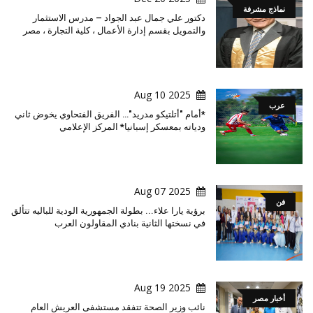
نماذج مشرفة
دكتور علي جمال عبد الجواد – مدرس الاستثمار
والتمويل بقسم إدارة الأعمال ، كلية التجارة ، مصر
2025 Aug 10
عرب
*أمام "أتلتيكو مدريد"… الفريق الفتحاوي يخوض ثاني
ودياته بمعسكر إسبانيا* المركز الإعلامي
2025 Aug 07
فن
برؤية يارا علاء... بطولة الجمهورية الودية للباليه تتألق
في نسختها الثانية بنادي المقاولون العرب
2025 Aug 19
أخبار مصر
نائب وزير الصحة تتفقد مستشفى العريش العام