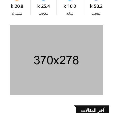
20.8 k
25.4 k
10.3 k
50.2 k
معجب
متابع
معجب
مشترك
آخر المقالات