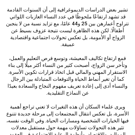
تشير بعض الدراسات الديموغرافية إلى أن السنوات القادمة
قد تشهد ارتفاعًا ملحوظًا في عدد النساء العازبات اللواتي
تتراوح أعمارهن بين 25 و44 عامًا، مع تزايد نسبة من لا ينجبن
أطفالًا. لكن هذه الظاهرة ليست نتيجة عزوف بسيط عن
الزواج أو الأمومة، بل تعكس تحولات اجتماعية واقتصادية
عميقة.
فمع ارتفاع تكاليف المعيشة، وتوسع فرص التعليم والعمل،
وتأخر سن الزواج، أصبحت كثير من النساء أكثر ميلًا إلى بناء
الاستقرار المهني والمالي قبل اتخاذ قرارات تكوين الأسرة.
كما أن تغير أنماط الحياة والتوقعات المتبادلة بين الرجال
والنساء أدى إلى إعادة تعريف مفهوم النجاح والسعادة بعيدًا
عن النماذج التقليدية.
ويرى علماء السكان أن هذه التغيرات لا تعني تراجع أهمية
الأسرة، بل تعكس انتقال المجتمعات إلى مرحلة جديدة تتنوع
فيها الخيارات الشخصية ومسارات الحياة. وفي الوقت نفسه،
تثير هذه التحولات تساؤلات مهمة حول مستقبل معدلات
المواليد، والاقتصاد، وأنظمة الرعاية الاجتماعية في العقود