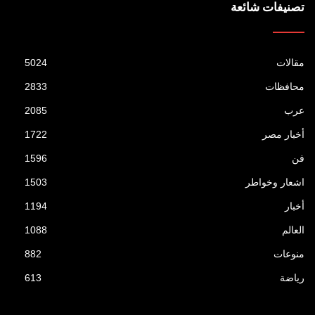
تصنيفات شائعة
مقالات
5024
محافظات
2833
عرب
2085
أخبار مصر
1722
فن
1596
اشعار وخواطر
1503
أخبار
1194
العالم
1088
منوعات
882
رياضة
613