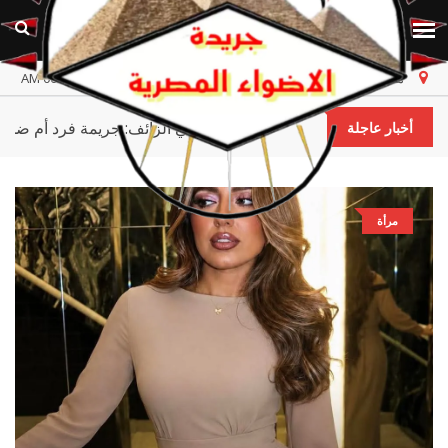
مصر
الجمعة، ٧ أغسطس ٢٠٢٦
أخر تحديث 06:58:53 AM
القاضي الزائف: جريمة فرد أم ضحي
أخبار عاجلة
مرأة