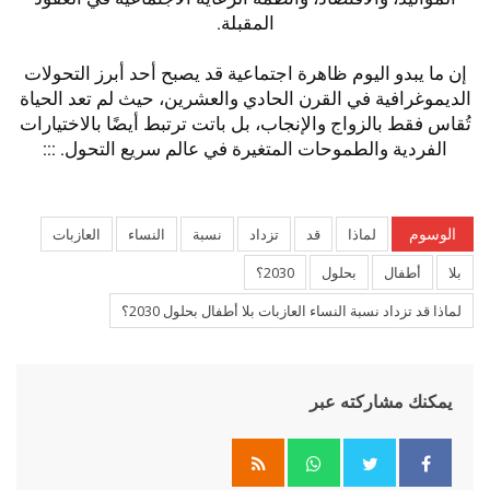
المقبلة.
إن ما يبدو اليوم ظاهرة اجتماعية قد يصبح أحد أبرز التحولات
الديموغرافية في القرن الحادي والعشرين، حيث لم تعد الحياة
تُقاس فقط بالزواج والإنجاب، بل باتت ترتبط أيضًا بالاختيارات
الفردية والطموحات المتغيرة في عالم سريع التحول. :::
الوسوم
لماذا
قد
تزداد
نسبة
النساء
العازبات
بلا
أطفال
بحلول
2030؟
لماذا قد تزداد نسبة النساء العازبات بلا أطفال بحلول 2030؟
يمكنك مشاركته عبر