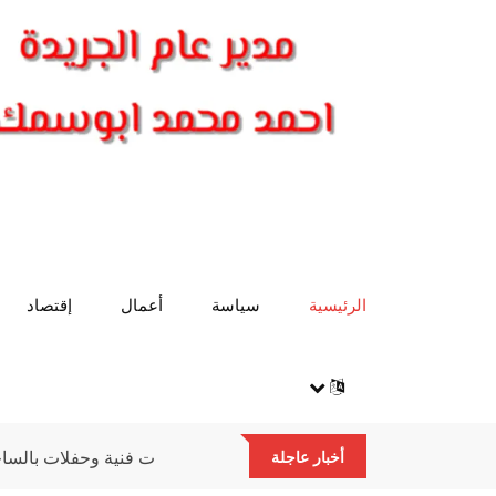
الرئيسية
سياسة
أعمال
إقتصاد
هايدي البارودي تعود بـ "واحدة غيري" وتستعد لمفاجآت فنية وحف
أخبار عاجلة