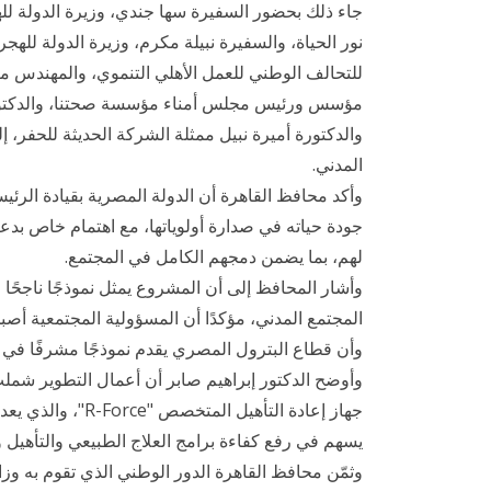
جاء ذلك بحضور السفيرة سها جندي، وزيرة الدولة ل
نور الحياة، والسفيرة نبيلة مكرم، وزيرة الدولة للهج
للتحالف الوطني للعمل الأهلي التنموي، والمهندس 
مؤسس ورئيس مجلس أمناء مؤسسة صحتنا، والدكتور ت
والدكتورة أميرة نبيل ممثلة الشركة الحديثة للحفر
المدني.
وأكد محافظ القاهرة أن الدولة المصرية بقيادة الرئ
جودة حياته في صدارة أولوياتها، مع اهتمام خاص بدعم
لهم، بما يضمن دمجهم الكامل في المجتمع.
وأشار المحافظ إلى أن المشروع يمثل نموذجًا ناجحً
المجتمع المدني، مؤكدًا أن المسؤولية المجتمعية أصب
وأن قطاع البترول المصري يقدم نموذجًا مشرفًا في د
وأوضح الدكتور إبراهيم صابر أن أعمال التطوير شملت 
جهاز إعادة التأهيل
يسهم في رفع كفاءة برامج العلاج الطبيعي والتأهيل و
وثمّن محافظ القاهرة الدور الوطني الذي تقوم به وزا