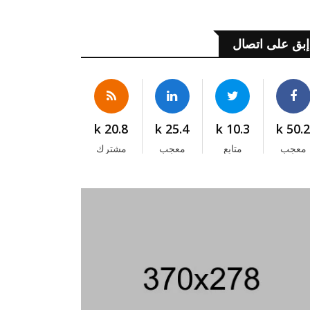
إبق على اتصال
20.8 k
25.4 k
10.3 k
50.2 
معجب
متابع
معجب
مشترك