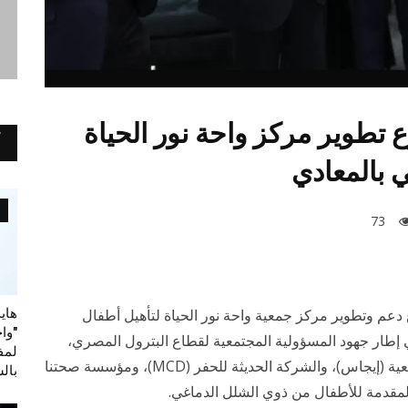
تطوير مركز واحة نور الحياة
 بالمعادي
73
 دعم وتطوير مركز جمعية واحة نور الحياة لتأهيل أطفال
هايد
"وا
ي إطار جهود المسؤولية المجتمعية لقطاع البترول المصري،
لمف
بالتعاون بين الشركة المصرية القابضة للغازات الطبيعية (إيجاس)، والشركة الحديثة للحفر (MCD)، ومؤسسة صحتنا
بال
ة المقدمة للأطفال من ذوي الشلل الدماغي.