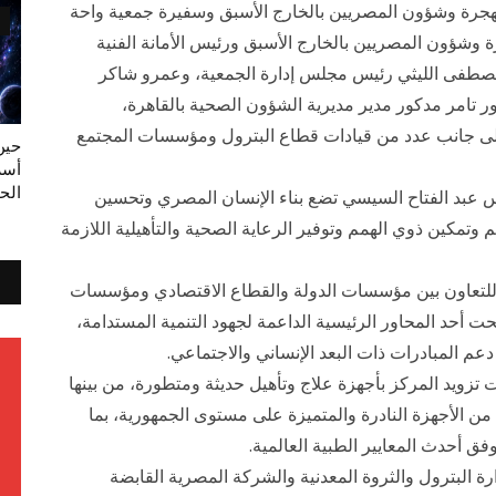
لهجرة وشؤون المصريين بالخارج الأسبق وسفيرة جمعية واحة
رة وشؤون المصريين بالخارج الأسبق ورئيس الأمانة الفنية
مصطفى الليثي رئيس مجلس إدارة الجمعية، وعمرو شاكر
امر مدكور مدير مديرية الشؤون الصحية بالقاهرة،
، إلى جانب عدد من قيادات قطاع البترول ومؤسسات المجتمع
حين
أسر
الح
يس عبد الفتاح السيسي تضع بناء الإنسان المصري وتحسين
 وتمكين ذوي الهمم وتوفير الرعاية الصحية والتأهيلية اللازمة
ا للتعاون بين مؤسسات الدولة والقطاع الاقتصادي ومؤسسات
حت أحد المحاور الرئيسية الداعمة لجهود التنمية المستدامة،
عم المبادرات ذات البعد الإنساني والاجتماعي.
تزويد المركز بأجهزة علاج وتأهيل حديثة ومتطورة، من بينها
 المتخصص "R-Force"، والذي يعد من الأجهزة النادرة والمتميزة على مستوى الجمهورية، بما
فق أحدث المعايير الطبية العالمية.
رة البترول والثروة المعدنية والشركة المصرية القابضة