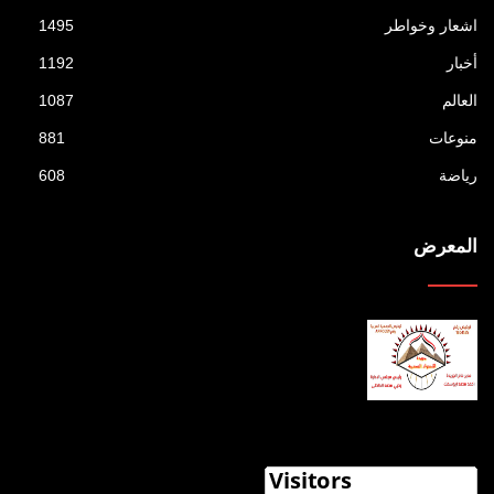
اشعار وخواطر
1495
أخبار
1192
العالم
1087
منوعات
881
رياضة
608
المعرض