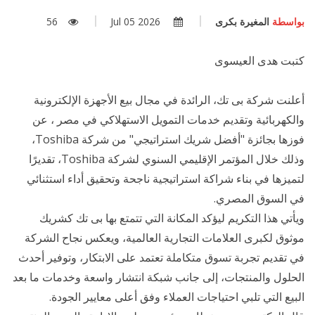
بواسطة
المغيرة بكرى
2026 Jul 05
56
كتبت هدى العيسوى
أعلنت شركة بى تك، الرائدة في مجال بيع الأجهزة الإلكترونية
والكهربائية وتقديم خدمات التمويل الاستهلاكي في مصر ، عن
فوزها بجائزة "أفضل شريك استراتيجي" من شركة Toshiba،
وذلك خلال المؤتمر الإقليمي السنوي لشركة Toshiba، تقديرًا
لتميزها في بناء شراكة استراتيجية ناجحة وتحقيق أداء استثنائي
في السوق المصري.
ويأتي هذا التكريم ليؤكد المكانة التي تتمتع بها بى تك كشريك
موثوق لكبرى العلامات التجارية العالمية، ويعكس نجاح الشركة
في تقديم تجربة تسوق متكاملة تعتمد على الابتكار، وتوفير أحدث
الحلول والمنتجات، إلى جانب شبكة انتشار واسعة وخدمات ما بعد
البيع التي تلبي احتياجات العملاء وفق أعلى معايير الجودة.