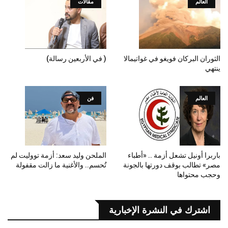
العالم
مقالات
الثوران البركان فويغو في غواتيمالا
( في الأربعين رسالة)
ينتهي
العالم
فن
باربرا أونيل تشعل أزمة .. «أطباء
الملحن وليد سعد: أزمة تووليت لم
مصر» تطالب بوقف دورتها بالجونة
تُحسم.. والأغنية ما زالت مقفولة
وحجب محتواها
اشترك في النشرة الإخبارية