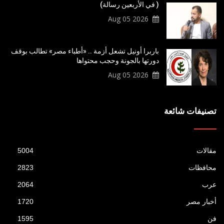
( في الأربعين رسالة)
2026 Aug 05
باربرا أونيل تشعل أزمة .. «أطباء مصر» تطالب بوقف
دورتها بالجونة وحجب محتواها
2026 Aug 05
تصنيفات شائعة
مقالات
5004
محافظات
2823
عرب
2064
أخبار مصر
1720
فن
1595