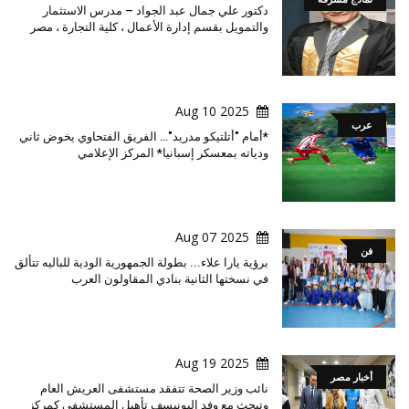
دكتور علي جمال عبد الجواد – مدرس الاستثمار
والتمويل بقسم إدارة الأعمال ، كلية التجارة ، مصر
2025 Aug 10
عرب
*أمام "أتلتيكو مدريد"… الفريق الفتحاوي يخوض ثاني
ودياته بمعسكر إسبانيا* المركز الإعلامي
2025 Aug 07
فن
برؤية يارا علاء... بطولة الجمهورية الودية للباليه تتألق
في نسختها الثانية بنادي المقاولون العرب
2025 Aug 19
أخبار مصر
نائب وزير الصحة تتفقد مستشفى العريش العام
وتبحث مع وفد اليونيسف تأهيل المستشفى كمركز