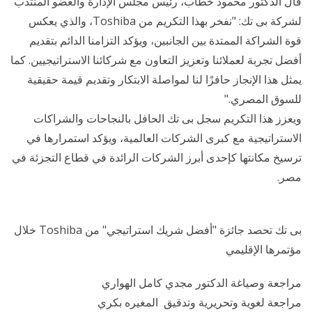
قال الدكتور محمود خطاب، رئيس مجلس الإدارة والعضو المنتدب
لشركة بى تك: "نفخر بهذا التكريم من Toshiba، والذي يعكس
قوة الشراكة الممتدة بين الجانبين، ويؤكد التزامنا الدائم بتقديم
أفضل تجربة لعملائنا وتعزيز التعاون مع شركائنا الاستراتيجيين. كما
يمثل هذا الإنجاز حافزًا لنا لمواصلة الابتكار وتقديم قيمة حقيقية
للسوق المصري."
ويعزز هذا التكريم سجل بى تك الحافل بالنجاحات والشراكات
الاستراتيجية مع كبرى الشركات العالمية، ويؤكد استمرارها في
ترسيخ مكانتها كإحدى أبرز الشركات الرائدة في قطاع التجزئة في
مصر.
بى تك تحصد جائزة "أفضل شريك استراتيجي" من Toshiba خلال
مؤتمرها الإقليمي
مراجعة وصياغة الدكتور مجدي كامل الهواري
مراجعة لغوية وتحريرية وتدقيق المغيره بكري