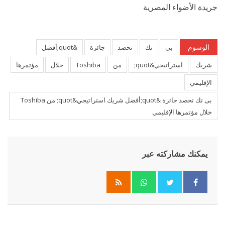
جريدة الأضواء المصرية
الوسوم
بى
تك
تحصد
جائزة
&quot;أفضل
شريك
استراتيجي&quot;
من
Toshiba
خلال
مؤتمرها
الإقليمي
بى تك تحصد جائزة &quot;أفضل شريك استراتيجي&quot; من Toshiba
خلال مؤتمرها الإقليمي
يمكنك مشاركته عبر
Whatsapp