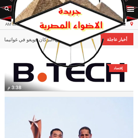
مصر
الخميس، ٦ أغسطس ٢٠٢٦
أخر تحديث 05:57:44 AM
الثوران البركان فويغو في غواتيمالا 
أخبار عاجلة
إقتصاد