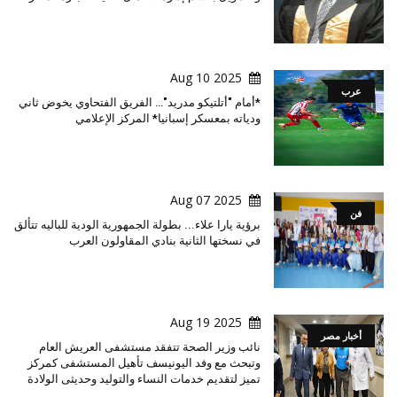
2025 Aug 10
عرب
*أمام "أتلتيكو مدريد"… الفريق الفتحاوي يخوض ثاني
ودياته بمعسكر إسبانيا* المركز الإعلامي
2025 Aug 07
فن
برؤية يارا علاء... بطولة الجمهورية الودية للباليه تتألق
في نسختها الثانية بنادي المقاولون العرب
2025 Aug 19
أخبار مصر
نائب وزير الصحة تتفقد مستشفى العريش العام
وتبحث مع وفد اليونيسف تأهيل المستشفى كمركز
تميز لتقديم خدمات النساء والتوليد وحديثى الولادة