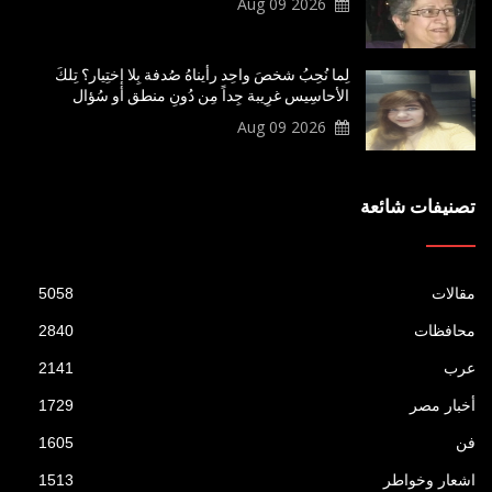
2026 Aug 09
لِما نُحِبُ شخصَ واحِد رأيناهُ صُدفة بِلا إختِيار؟ تِلكَ
الأحاسِيس غرِيبة جِداً مِن دُونِ منطق أو سُؤال
2026 Aug 09
تصنيفات شائعة
مقالات
5058
محافظات
2840
عرب
2141
أخبار مصر
1729
فن
1605
اشعار وخواطر
1513