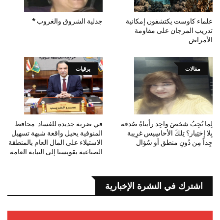
علماء كاوست يكتشفون إمكانية
جدلية الشروق والغروب *
تدريب المرجان على مقاومة
الأمراض
مقالات
برقيات
لِما نُحِبُ شخصَ واحِد رأيناهُ صُدفة
في ضربة جديدة للفساد محافظ
بِلا إختِيار؟ تِلكَ الأحاسِيس غرِيبة
المنوفية يحيل واقعة شبهة تسهيل
جِداً مِن دُونِ منطق أو سُؤال
الاستيلاء على المال العام بالمنطقة
الصناعية بقويسنا إلى النيابة العامة
اشترك في النشرة الإخبارية