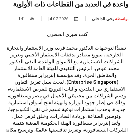
واعدة في العديد من القطاعات ذات الأولوية
بواسطة
يحي الداخلى
2026 Jul 07
141
كتب صبري الحصري
تنفيذًا لتوجيهات الدكتور محمد فريد، وزير الاستثمار والتجارة
الخارجية، بتنويع مصادر تدفقات الاستثمار الأجنبي وتعزيز
الشراكات الاستثمارية مع الأسواق الواعدة، التقى الدكتور
محمد عوض، الرئيس التنفيذي للهيئة العامة للاستثمار
والمناطق الحرة، وفد مؤسسة إنتربرايز سنغافورة
(Enterprise Singapore)، لبحث سبل تعزيز التعاون
الاستثماري بين البلدين، وآليات الترويج للفرص الاستثمارية،
ودعم الشراكات بين مجتمعَي الأعمال في مصر وسنغافورة،
وذلك في إطار جهود الوزارة والهيئة لفتح أسواق استثمارية
جديدة، وجذب استثمارات نوعية تسهم في نقل التكنولوجيا،
وتوطين الصناعة، وزيادة الصادرات، وخلق فرص عمل.
وتُعد إنتربرايز سنغافورة الهيئة الحكومية المعنية بتنمية
الشركات السنغافورية، وتعزيز تنافسيتها عالميًا، وترسيخ مكانة