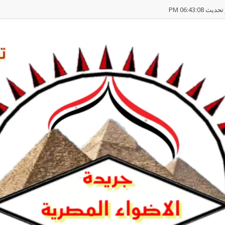
يث 06:43:08 PM