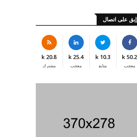
إبق على اتصال
20.8 k
25.4 k
10.3 k
50.2 
معجب
متابع
معجب
مشترك