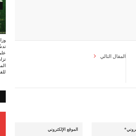
وزا
تدش
على
المقال التالي
تزام
المل
للقر