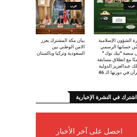
عرب
عرب
رة الشؤون الإسلامية
بيان مكة المشترك يعزز
ّن حسابها الرسمي
الامن الوطني بين
 منصة "تيك توك "
السعودية وتركيا وباكستان
نًا مع انطلاق مسابقة
ك عبدالعزيز الدولية
آن في دورتها الـ 46
اشترك في النشرة الإخبارية
احصل على آخر الأخبار