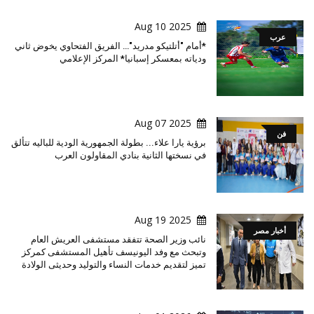
2025 Aug 10
عرب
*أمام "أتلتيكو مدريد"… الفريق الفتحاوي يخوض ثاني
ودياته بمعسكر إسبانيا* المركز الإعلامي
2025 Aug 07
فن
برؤية يارا علاء... بطولة الجمهورية الودية للباليه تتألق
في نسختها الثانية بنادي المقاولون العرب
2025 Aug 19
أخبار مصر
نائب وزير الصحة تتفقد مستشفى العريش العام
وتبحث مع وفد اليونيسف تأهيل المستشفى كمركز
تميز لتقديم خدمات النساء والتوليد وحديثى الولادة