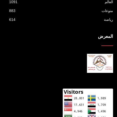
العالم
1091
منوعات
883
رياضة
614
المعرض