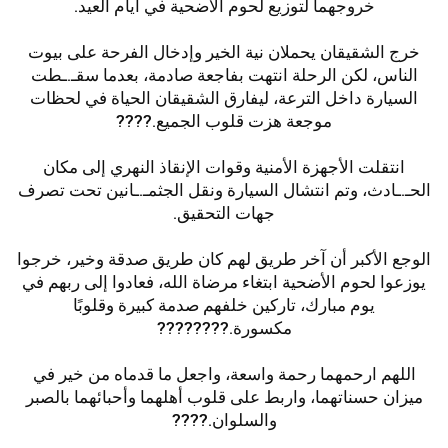
خروجهما لتوزيع لحوم الأضحية في أيام العيد.
خرج الشقيقان يحملان نية الخير وإدخال الفرحة على بيوت
الناس، لكن الرحلة انتهت بفاجعة صادمة، بعدما سقـ.ـطت
السيارة داخل الترعة، ليفارق الشقيقان الحياة في لحظات
موجعة هزت قلوب الجميع.????
انتقلت الأجهزة الأمنية وقوات الإنقاذ النهري إلى مكان
الحـ.ـادث، وتم انتشال السيارة ونقل الجثمـ.ـانين تحت تصرف
جهات التحقيق.
الوجع الأكبر أن آخر طريق لهم كان طريق صدقة وخير، خرجوا
يوزعوا لحوم الأضحية ابتغاء مرضاة الله، فعادوا إلى ربهم في
يوم مبارك، تاركين خلفهم صدمة كبيرة وقلوبًا
مكسورة.????????
اللهم ارحمهما رحمة واسعة، واجعل ما قدماه من خير في
ميزان حسناتهما، واربط على قلوب أهلهما وأحبائهما بالصبر
والسلوان.????