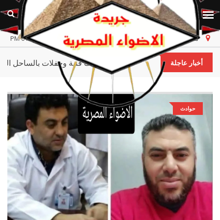
مصر
الجمعة، ٧ أغسطس ٢٠٢٦
أخر تحديث 01:12:52 PM
 البارودي تعود بـ "واحدة غيري" وتستعد لمفاجآت فنية وحفلات بالساح
أخبار عاجلة
حوادث