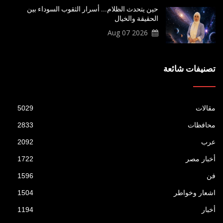
حين يتحدث الظلام... أسرار الثقوب السوداء بين
الحقيقة والخيال
2026 Aug 07
تصنيفات شائعة
مقالات
5029
محافظات
2833
عرب
2092
أخبار مصر
1722
فن
1596
اشعار وخواطر
1504
أخبار
1194