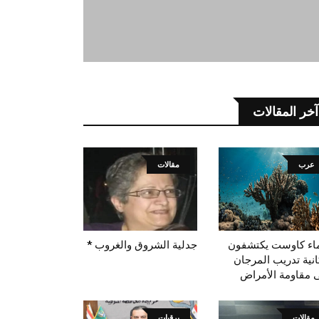
آخر المقالات
عرب
مقالات
اء كاوست يكتشفون
جدلية الشروق والغروب *
انية تدريب المرجان
 مقاومة الأمراض
مقالات
برقيات