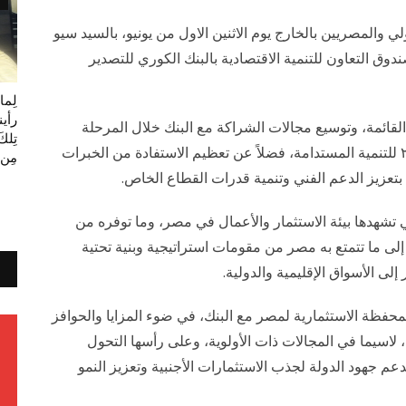
لي والمصريين بالخارج يوم الاثنين الاول من يونيو، بالسيد سيو
ق التعاون للتنمية الاقتصادية بالبنك الكوري للتصدير
لِما
رأين
لقائمة، وتوسيع مجالات الشراكة مع البنك خلال المرحلة
تِلك
المقبلة، بما يسهم في دعم أولويات أجندة مصر ٢٠٣٠ للتنمية المستدامة، فضلاً عن تعظيم الاستفادة من الخبرات
مِن 
ق بتعزيز الدعم الفني وتنمية قدرات القطاع الخاص.
 تشهدها بيئة الاستثمار والأعمال في مصر، وما توفره من
 ما تتمتع به مصر من مقومات استراتيجية وبنية تحتية
 إلى الأسواق الإقليمية والدولية.
محفظة الاستثمارية لمصر مع البنك، في ضوء المزايا والحوافز
لاسيما في المجالات ذات الأولوية، وعلى رأسها التحول
عم جهود الدولة لجذب الاستثمارات الأجنبية وتعزيز النمو