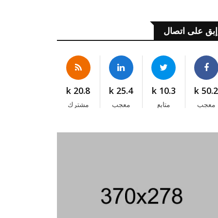
إبق على اتصال
20.8 k
25.4 k
10.3 k
50.2 
معجب
متابع
معجب
مشترك