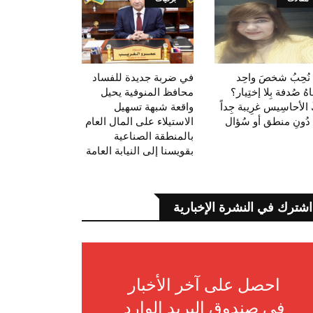
 نُحِبُ شخصَ واحِد
في ضربة جديدة للفساد
اهُ صُدفة بِلا إختِيار؟
محافظ المنوفية يحيل
َ الأحاسِيس غرِيبة جِداً
واقعة شبهة تسهيل
دُونِ منطق أو سُؤال
الاستيلاء على المال العام
بالمنطقة الصناعية
بقويسنا إلى النيابة العامة
اشترك في النشرة الإخبارية
احصل على آخر الأخبار
في صندوق البريد الوارد