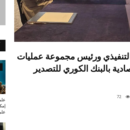
 التنفيذي ورئيس مجموعة عمليات
صادية بالبنك الكوري للتصدير
72
علم
إمك
على