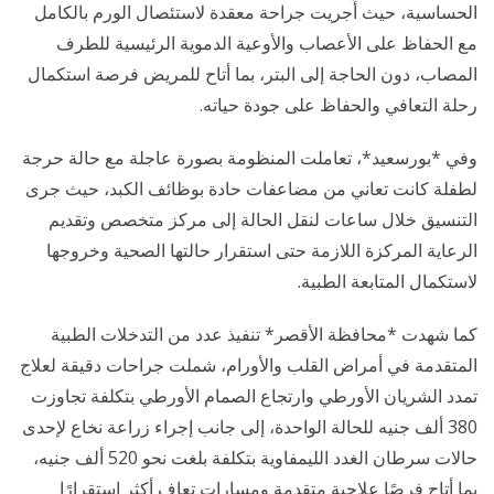
الحساسية، حيث أُجريت جراحة معقدة لاستئصال الورم بالكامل
مع الحفاظ على الأعصاب والأوعية الدموية الرئيسية للطرف
المصاب، دون الحاجة إلى البتر، بما أتاح للمريض فرصة استكمال
رحلة التعافي والحفاظ على جودة حياته.
وفي *بورسعيد*، تعاملت المنظومة بصورة عاجلة مع حالة حرجة
لطفلة كانت تعاني من مضاعفات حادة بوظائف الكبد، حيث جرى
التنسيق خلال ساعات لنقل الحالة إلى مركز متخصص وتقديم
الرعاية المركزة اللازمة حتى استقرار حالتها الصحية وخروجها
لاستكمال المتابعة الطبية.
كما شهدت *محافظة الأقصر* تنفيذ عدد من التدخلات الطبية
المتقدمة في أمراض القلب والأورام، شملت جراحات دقيقة لعلاج
تمدد الشريان الأورطي وارتجاع الصمام الأورطي بتكلفة تجاوزت
380 ألف جنيه للحالة الواحدة، إلى جانب إجراء زراعة نخاع لإحدى
حالات سرطان الغدد الليمفاوية بتكلفة بلغت نحو 520 ألف جنيه،
بما أتاح فرصًا علاجية متقدمة ومسارات تعافٍ أكثر استقرارًا