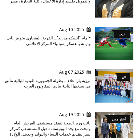
والتمويل بقسم إدارة الأعمال ، كلية التجارة ، مصر
2025 Aug 10
عرب
*أمام "أتلتيكو مدريد"… الفريق الفتحاوي يخوض ثاني
ودياته بمعسكر إسبانيا* المركز الإعلامي
2025 Aug 07
فن
برؤية يارا علاء... بطولة الجمهورية الودية للباليه تتألق
في نسختها الثانية بنادي المقاولون العرب
2025 Aug 19
أخبار مصر
نائب وزير الصحة تتفقد مستشفى العريش العام
وتبحث مع وفد اليونيسف تأهيل المستشفى كمركز
تميز لتقديم خدمات النساء والتوليد وحديثى الولادة