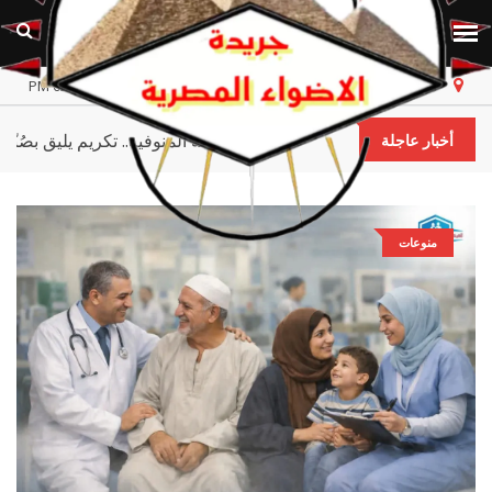
مصر
الأحد، ٩ أغسطس ٢٠٢٦
أخر تحديث 02:40:55 PM
أوائل الجمهورية في ضيافة المنوفية.. تكريم يليق 
أخبار عاجلة
منوعات