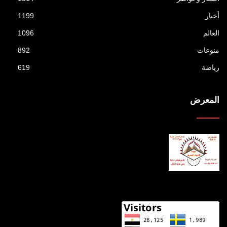
أخبار
1199
العالم
1096
منوعات
892
رياضة
619
المعرض