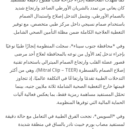
كان يعاني من تمدد بالشريان الأورطي الصاعد وارتجاع شديد
بالصمام الأورطي، وشمل التدخل إصلاح واستبدال الصمام
باستخدام صمام نسيجي داخل مركز طبي متخصص، مع توفير
التغطية العلاجية الكاملة ضمن مظلة التأمين الصحي الشامل.
وفي *محافظة جنوب سيناء*، سجلت المنظومة إنجازًا طبيًا نوعيًا
بإجراء تدخل يُعد الأول من نوعه بالمحافظة لعلاج أحد مرضى
قصور عضلة القلب وارتجاع الصمام الميترالي باستخدام تقنية
إصلاح الصمام بالقسطرة (Mitral Clip – TEER)، وهي من أكثر
التدخلات الطبية تقدمًا وارتفاعًا في التكلفة عالميًا، إذ تتجاوز
قيمتها خارج التغطية الصحية الشاملة ثلاثة ملايين جنيه، بينما
تحمّل المستفيد مساهمة رمزية فقط، بما يعكس فعالية آليات
الحماية المالية التي توفرها المنظومة.
وفي *السويس*، نجحت الفرق الطبية في التعامل مع حالة دقيقة
لمستفيد مصاب بورم خبيث نادر بالساق في منطقة شديدة