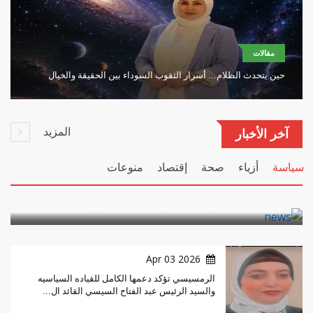
مقالات
حين يتحدث الظلام... أسرار الثقوب السوداء بين الحقيقة والخيال
المزيد
سياسة
آخر الأخبار
بواسطة
حماده القط
2026 Apr 10
سياسة
أزياء
صحة
إقتصاد
منوعات
الرئيس عبدالفتاح السيسي يتلقي اتصالا هاتفيا
من السيدة جورجينا ميلوني رئيسة وزراء الجم...
2026 Apr 03
الرمسيسي تؤكد دعمها الكامل للقياده السياسيه
والسيد الرئيس عبد الفتاح السيسي القائد ال...