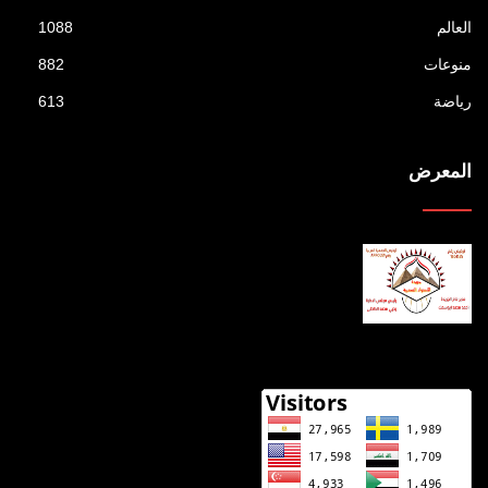
العالم
1088
منوعات
882
رياضة
613
المعرض