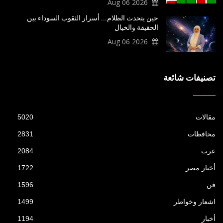
2026 Aug 06
حين يتحدث الظلام... أسرار الثقوب السوداء بين
الحقيقة والخيال
2026 Aug 06
تصنيفات شائعة
مقالات
5020
محافظات
2831
عرب
2084
أخبار مصر
1722
فن
1596
اشعار وخواطر
1499
أخبار
1194